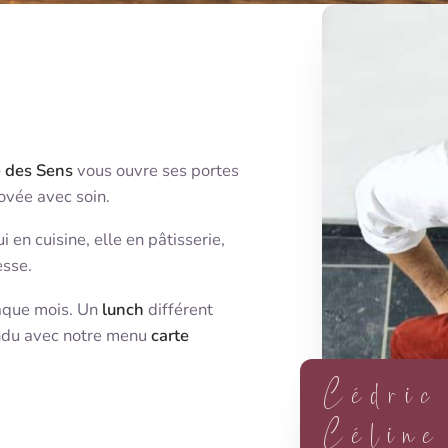
e des Sens
vous ouvre ses portes
ovée avec soin.
i en cuisine, elle en pâtisserie,
esse.
aque mois. Un
lunch
différent
endu avec notre menu
carte
Cédric
Céline