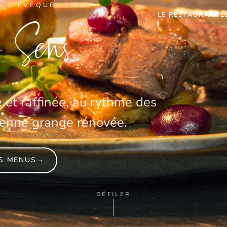
N L'ÉVÊQUE
LE RESTAURANT
L
s Sens
et raffinée, au rythme des
cienne grange rénovée.
S MENUS
→
DÉFILER