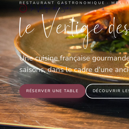
RESTAURANT GASTRONOMIQUE · MESLI
le Vertige de
Une cuisine française gourmande 
saisons, dans le cadre d'une an
RÉSERVER UNE TABLE
DÉCOUVRIR LE